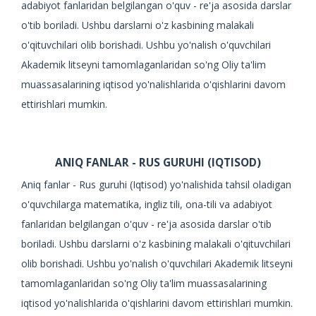
adabiyot fanlaridan belgilangan o'quv - re'ja asosida darslar
o'tib boriladi. Ushbu darslarni o'z kasbining malakali
o'qituvchilari olib borishadi. Ushbu yo'nalish o'quvchilari
Akademik litseyni tamomlaganlaridan so'ng Oliy ta'lim
muassasalarining iqtisod yo'nalishlarida o'qishlarini davom
ettirishlari mumkin.
ANIQ FANLAR - RUS GURUHI (IQTISOD)
Aniq fanlar - Rus guruhi (Iqtisod) yo'nalishida tahsil oladigan
o'quvchilarga matematika, ingliz tili, ona-tili va adabiyot
fanlaridan belgilangan o'quv - re'ja asosida darslar o'tib
boriladi. Ushbu darslarni o'z kasbining malakali o'qituvchilari
olib borishadi. Ushbu yo'nalish o'quvchilari Akademik litseyni
tamomlaganlaridan so'ng Oliy ta'lim muassasalarining
iqtisod yo'nalishlarida o'qishlarini davom ettirishlari mumkin.