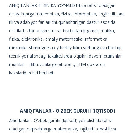
Dars ishlanmalar
ANIQ FANLAR-TEXNIKA YO‘NALISHI-da tahsil oladigan
Hujjatlar
o’quvchilarga matematika, fizika, informatika, ingliz tili, ona
tili va adabiyot fanlari chuqurlashtirilgan dastur asosida
o‘qitiladi. Ular universitet va institutlarning matematika,
fizika, elektronika, amaliy matematika, informatika,
mexanika shuningdek oliy harbiy bilim yurtlariga va boshqa
texnik yo‘nalishdagi fakultetlarda o‘qishni davom ettirishlari
mumkin. Bitiruvchilarga laborant, EHM operatori
kasblaridan biri beriladi.
ANIQ FANLAR - O'ZBEK GURUHI (IQTISOD)
Aniq fanlar - O'zbek guruhi (Iqtisod) yo'nalishida tahsil
oladigan o'quvchilarga matematika, ingliz tili, ona-tili va