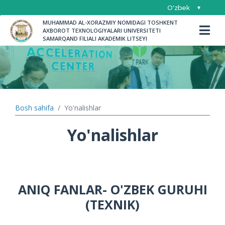
O'zbek
MUHAMMAD AL-XORAZMIY NOMIDAGI TOSHKENT 
Русский
AXBOROT TEXNOLOGIYALARI UNIVERSITETI 
English
SAMARQAND FILIALI AKADEMIK LITSEYI
YANGILIKLAR
Litsey yangiliklari
E'lonlar
TUZILMA
Bosh sahifa
Yo'nalishlar
Umumiy ma'lumot
Litsey nizomi
FAOLIYAT
Yo'nalishlar
Madaniy-ma'rifiy tadbirlar
Rahbariyat
O'quvchilar hayoti
Yo'nalishlar
O'QUVCHILAR
Iqtidorli o'quvchilar
Sport tadbirlari
Dars jadvali
O'QITUVCHILAR
ANIQ FANLAR- O'ZBEK GURUHI
Faxrli Ustozlar
Davomat
(TEXNIK)
Ochiq darslar
O'quvchilar turar joyi
BOG'LANISH