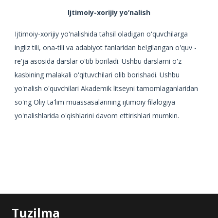
Ijtimoiy-xorijiy yo‘nalish
Ijtimoiy-xorijiy yo'nalishida tahsil oladigan o'quvchilarga
ingliz tili, ona-tili va adabiyot fanlaridan belgilangan o'quv -
re'ja asosida darslar o'tib boriladi. Ushbu darslarni o'z
kasbining malakali o'qituvchilari olib borishadi. Ushbu
yo'nalish o'quvchilari Akademik litseyni tamomlaganlaridan
so'ng Oliy ta'lim muassasalarining ijtimoiy filalogiya
yo'nalishlarida o'qishlarini davom ettirishlari mumkin.
Tuzilma